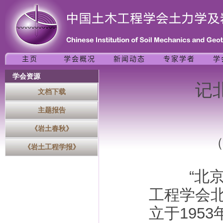
学会资源
记
文档下载
主题报告
《岩土春秋》
《岩土工程学报》
“北京土
工程学会
立于195